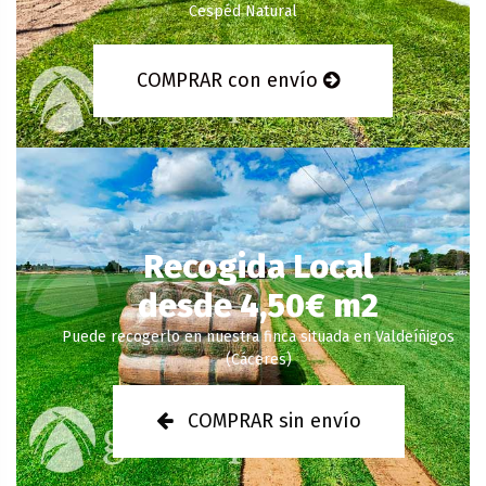
Cespéd Natural
COMPRAR con envío
Recogida Local
desde 4,50€ m2
Puede recogerlo en nuestra finca situada en Valdeíñigos
(Cáceres)
COMPRAR sin envío